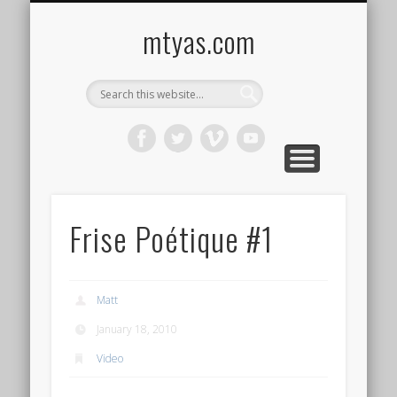
CONTACT ME !
MUSIC
HOME
VIDEO
BLOG
mtyas.com
Frise Poétique #1
Matt
January 18, 2010
Video