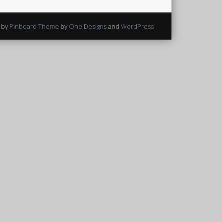
 by
Pinboard Theme
by
One Designs
and
WordPress