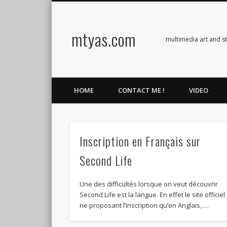
mtyas.com
Facebook
Twitter
Vimeo
Vimeo
multimedia art and s
HOME
CONTACT ME !
VIDEO
Inscription en Français sur
Second Life
Une des difficultés lorsque on veut découvrir
Second Life est la langue. En effet le site officiel
ne proposant l’inscription qu’en Anglais, …