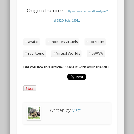
Original source :
http://xfruits.com/matthewtyas/?
id=37294&clic=1904…
avatar
mondes virtuels
opensim
realXtend
Virtual Worlds
vWWW
Did you like this article? Share it with your friends!
Written by
Matt