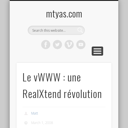
CONTACT ME !
MUSIC
HOME
VIDEO
BLOG
mtyas.com
Le vWWW : une
RealXtend révolution
Matt
March 1, 2008