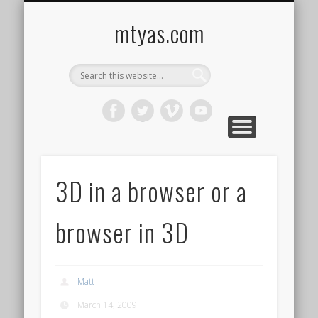
CONTACT ME !
MUSIC
HOME
VIDEO
BLOG
mtyas.com
3D in a browser or a
browser in 3D
Matt
March 14, 2009