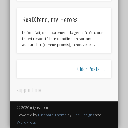
RealXtend, my Heroes
Ils l’ont fait, c’est purement du génie à l’état pur,
ils ont respecté leur deadline en sortant
aujourd’hui (comme promis), la nouvelle …
Older Posts →
support me
© 2026 mtyas.com
Powered by
Pinboard Theme
by
One Designs
and
WordPress